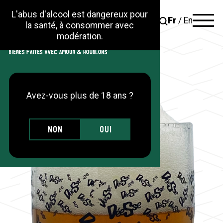
L'abus d'alcool est dangereux pour
Fr
/
En
la santé, à consommer avec
modération.
La brasserie
Les gammes
Avez-vous plus de 18 ans ?
Actus
Sur place
Non
Oui
Trouver nos produits
Contact
Nos actions RSE