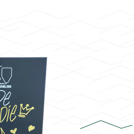
La brasserie
Les gammes
Actus
Sur place
Trouver nos produits
Contact