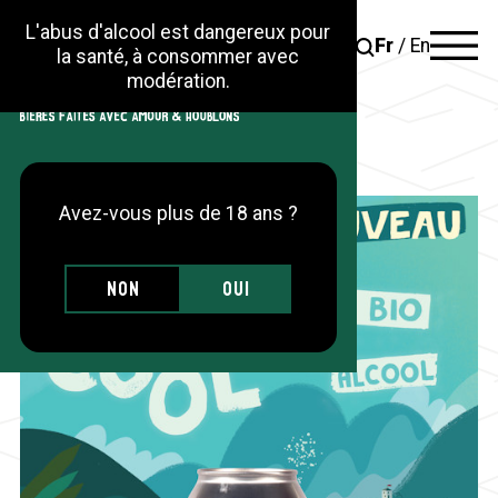
L'abus d'alcool est dangereux pour
Fr
/
En
la santé, à consommer avec
modération.
La brasserie
Les gammes
Avez-vous plus de 18 ans ?
Actus
Sur place
Non
Oui
Trouver nos produits
Contact
Nos actions RSE