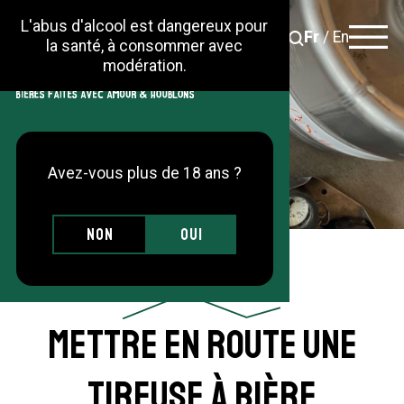
L'abus d'alcool est dangereux pour
Fr
/
En
la santé, à consommer avec
modération.
La brasserie
Les gammes
Avez-vous plus de 18 ans ?
Actus
Sur place
Non
Oui
Trouver nos produits
Contact
Mettre en route une
Nos actions RSE
tireuse à bière